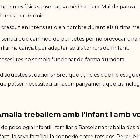
mptomes físics sense causa mèdica clara. Mal de panxa r
lemes per dormir.
 crescut en intensitat o en nombre durant els últims me
 sentiu que camineu de puntetes per no provocar una re
liar ha canviat per adaptar-se als temors de l'infant.
oses i res no sembla funcionar de forma duradora.
d'aquestes situacions? Si és que sí, no és que ho estigue
ue potser necessiteu un acompanyament que us inclogu
malia treballem amb l'infant i amb vo
de psicologia infantil i familiar a Barcelona treballa des d
nfant, la seva família i la connexió entre tots dos. Perquè l