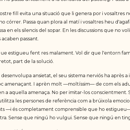
stre fill evita una situació que li genera por i vosaltres n
r-ho córrer. Passa quan plora al matí i vosaltres heu d'aga
a en els silencis del sopar. En les discussions que no vol
s acaben passant.
 que estigueu fent res malament. Vol dir que l'entorn fami
etot, part de la solució.
desenvolupa ansietat, el seu sistema nerviós ha après a 
c amenaçant. I aprèn molt —moltíssim— de com els adu
n a aquella amenaça. No per imitar-los conscientment. 
 utilitza les persones de referència com a brúixola emocion
ts —i és completament comprensible que ho estigueu—,
stra. Sense que ningú ho vulgui. Sense que ningú en ting