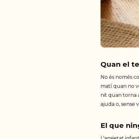
Quan el teu
No és només cos
matí quan no vol
nit quan torna a
ajuda o, sense v
El que nin
L'ansietat infan