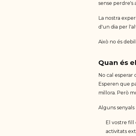
sense perdre's 
La nostra exper
d'un dia per l'
Això no és debil
Quan és e
No cal esperar q
Esperen que pas
millora. Però m
Alguns senyals 
El vostre fil
activitats ex