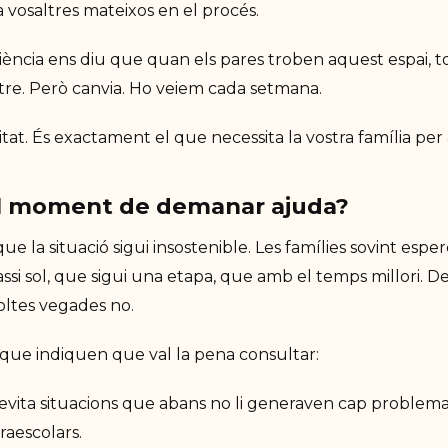
a vosaltres mateixos en el procés.
iència ens diu que quan els pares troben aquest espai, to
altre. Però canvia. Ho veiem cada setmana.
itat. És exactament el que necessita la vostra família per
l moment de demanar ajuda?
ue la situació sigui insostenible. Les famílies sovint espe
si sol, que sigui una etapa, que amb el temps millori. 
oltes vegades no.
que indiquen que val la pena consultar:
l evita situacions que abans no li generaven cap problema:
traescolars.