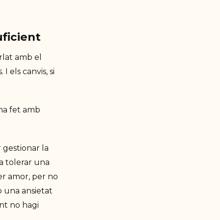
uficient
rlat amb el
 els canvis, si
'ha fet amb
 gestionar la
a tolerar una
er amor, per no
b una ansietat
ant no hagi