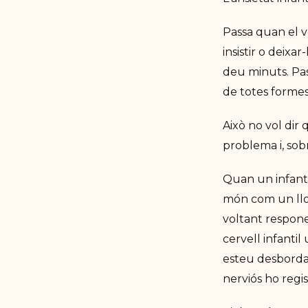
Passa quan el vo
insistir o deixa
deu minuts. Pass
de totes forme
Això no vol dir
problema i, sobr
Quan un infant 
món com un llo
voltant respone
cervell infantil
esteu desborda
nerviós ho regi