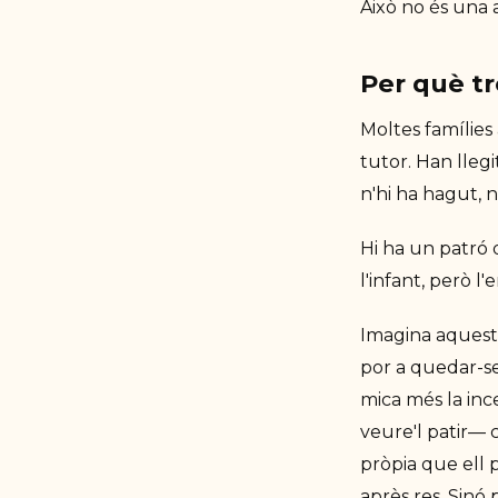
Això no és una 
Per què tr
Moltes famílies
tutor. Han llegi
n'hi ha hagut, 
Hi ha un patró 
l'infant, però l
Imagina aquesta 
por a quedar-se
mica més la inc
veure'l patir— 
pròpia que ell 
après res. Sinó