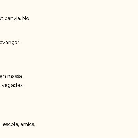
t canvia. No
 avançar.
ren massa.
De vegades
 escola, amics,