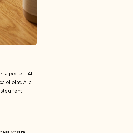
 la porten. Al
a el plat. A la
esteu fent
casa vostra.