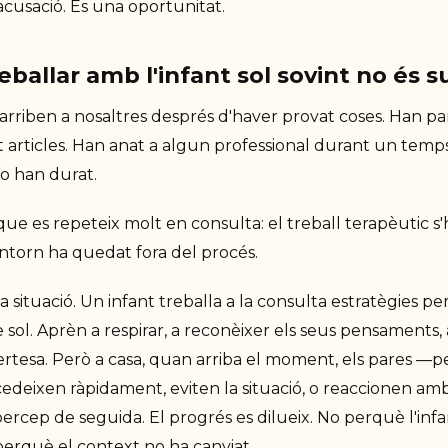
acusació. És una oportunitat.
eballar amb l'infant sol sovint no és s
 arriben a nosaltres després d'haver provat coses. Han pa
t articles. Han anat a algun professional durant un temps. I
no han durat.
que es repeteix molt en consulta: el treball terapèutic s
'entorn ha quedat fora del procés.
situació. Un infant treballa a la consulta estratègies per
 sol. Aprèn a respirar, a reconèixer els seus pensaments, 
ertesa. Però a casa, quan arriba el moment, els pares —p
cedeixen ràpidament, eviten la situació, o reaccionen am
percep de seguida. El progrés es dilueix. No perquè l'inf
 perquè el context no ha canviat.