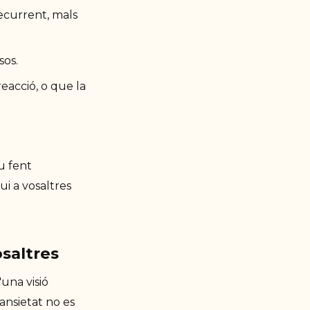
ecurrent, mals
sos.
acció, o que la
u fent
i a vosaltres
saltres
'una visió
'ansietat no es