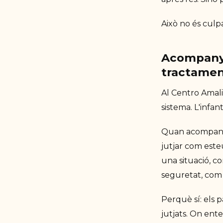
Això no és culp
Acompanyar
tractame
Al Centro Amali
sistema. L'infan
Quan acompanye
jutjar com este
una situació, c
seguretat, com 
Perquè sí: els 
jutjats. On ent