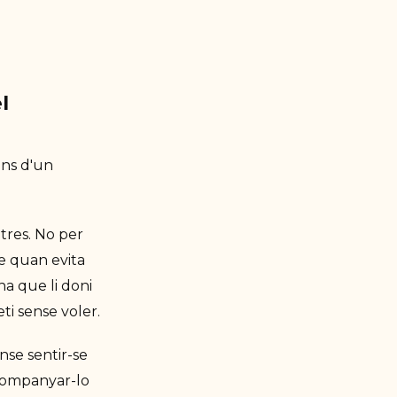
l
ins d'un
res. No per
e quan evita
na que li doni
ti sense voler.
nse sentir-se
acompanyar-lo