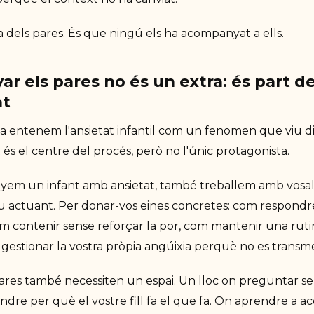
a dels pares. És que ningú els ha acompanyat a ells.
 els pares no és un extra: és part de
nt
a entenem l'ansietat infantil com un fenomen que viu d
t és el centre del procés, però no l'únic protagonista.
m un infant amb ansietat, també treballem amb vosalt
u actuant. Per donar-vos eines concretes: com respondr
om contenir sense reforçar la por, com mantenir una ruti
gestionar la vostra pròpia angúixia perquè no es transme
pares també necessiten un espai. Un lloc on preguntar se
endre per què el vostre fill fa el que fa. On aprendre a 