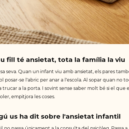
 fill té ansietat, tota la família la viu
a seva. Quan un infant viu amb ansietat, els pares també
 posar-se l'abric per anar a l'escola. Al sopar quan no toc
 trucar a la porta. I sovint sense saber molt bé si el que 
oler, empitjora les coses.
gú us ha dit sobre l'ansietat infantil
til no passa únicament a la consulta del psicòleg. Passa a 