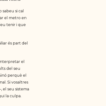
o sabeu si cal
far el metro en
íeu tenir i que
liar és part del
interpretar el
lts del seu
Sinó perquè el
al. Si vosaltres
 el seu sistema
ui la culpa.