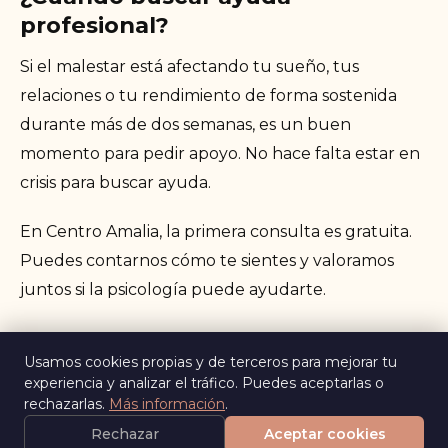
profesional?
Si el malestar está afectando tu sueño, tus
relaciones o tu rendimiento de forma sostenida
durante más de dos semanas, es un buen
momento para pedir apoyo. No hace falta estar en
crisis para buscar ayuda.
En Centro Amalia, la primera consulta es gratuita.
Puedes contarnos cómo te sientes y valoramos
juntos si la psicología puede ayudarte.
Usamos cookies propias y de terceros para mejorar tu
experiencia y analizar el tráfico. Puedes aceptarlas o
← Volver al blog
rechazarlas.
Más información
.
Rechazar
Aceptar cookies