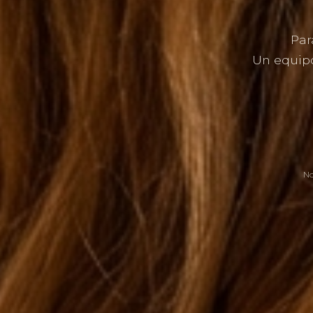
Par
Un equipo
No