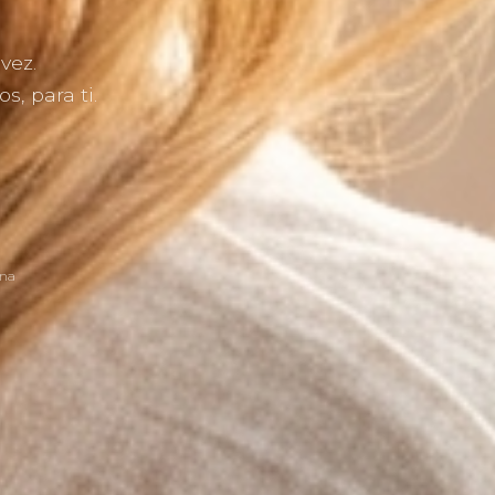
vez.
, para ti.
ona