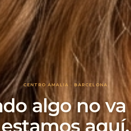
CENTRO AMALIA · BARCELONA
do algo no va 
estamos aquí.