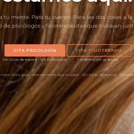
a tu mente. Para tu cuerpo. Para las dos cosas a la 
 de psicólogos y fisioterapeutas que trabajan juntos
CITA PSICOLOGÍA
CITA FISIOTERAPIA
Sin listas de espera · Vía Doctoralia
Orientación gratuita
 hace falta saber exactamente qué te pasa · Sin listas de espera · Barcel